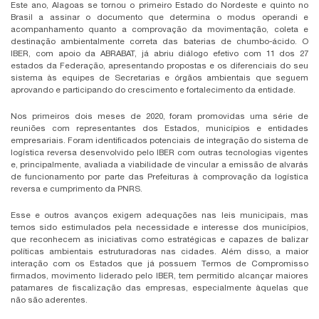
Este ano, Alagoas se tornou o primeiro Estado do Nordeste e quinto no
Brasil a assinar o documento que determina o modus operandi e
acompanhamento quanto a comprovação da movimentação, coleta e
destinação ambientalmente correta das baterias de chumbo-ácido. O
IBER, com apoio da ABRABAT, já abriu diálogo efetivo com 11 dos 27
estados da Federação, apresentando propostas e os diferenciais do seu
sistema às equipes de Secretarias e órgãos ambientais que seguem
aprovando e participando do crescimento e fortalecimento da entidade.
Nos primeiros dois meses de 2020, foram promovidas uma série de
reuniões com representantes dos Estados, municípios e entidades
empresariais. Foram identificados potenciais de integração do sistema de
logística reversa desenvolvido pelo IBER com outras tecnologias vigentes
e, principalmente, avaliada a viabilidade de vincular a emissão de alvarás
de funcionamento por parte das Prefeituras à comprovação da logística
reversa e cumprimento da PNRS.
Esse e outros avanços exigem adequações nas leis municipais, mas
temos sido estimulados pela necessidade e interesse dos municípios,
que reconhecem as iniciativas como estratégicas e capazes de balizar
políticas ambientais estruturadoras nas cidades. Além disso, a maior
interação com os Estados que já possuem Termos de Compromisso
firmados, movimento liderado pelo IBER, tem permitido alcançar maiores
patamares de fiscalização das empresas, especialmente àquelas que
não são aderentes.